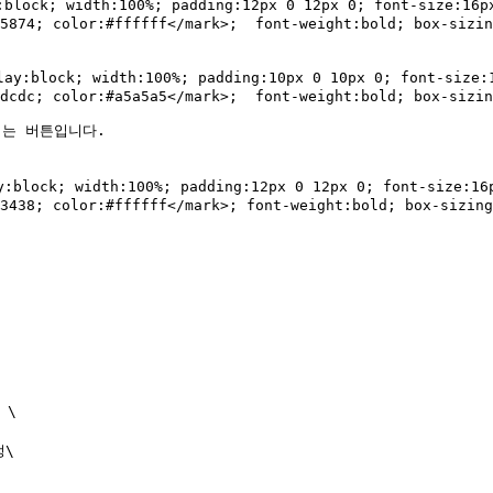
lock; width:100%; padding:12px 0 12px 0; font-size:16px
5874; color:#ffffff</mark>;  font-weight:bold; box-sizin
y:block; width:100%; padding:10px 0 10px 0; font-size:1
dcdc; color:#a5a5a5</mark>;  font-weight:bold; box-sizin
는 버튼입니다.

block; width:100%; padding:12px 0 12px 0; font-size:16p
3438; color:#ffffff</mark>; font-weight:bold; box-sizing
\

\
