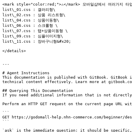
<mark style="color:red;">⚠️</mark> 모바일샵에서 여러
list\_01.css : 갤러리형\

list\_02.css : 상품 리스트형\

list\_04.css : 상품이동형\

list\_06.css : 스크롤형 \

list\_07.css : 탭+상품이동형 \

list\_09.css : 심플이미지형\

list\_11.css : 장바구니형&#x20;

</details>

---

# Agent Instructions

This documentation is published with GitBook. GitBook i
technical content effectively. Learn more at gitbook.co
## Querying This Documentation

If you need additional information that is not directly
Perform an HTTP GET request on the current page URL wit
```

GET https://godomall-help.nhn-commerce.com/beginner/des
```

`ask` is the immediate question: it should be specific,