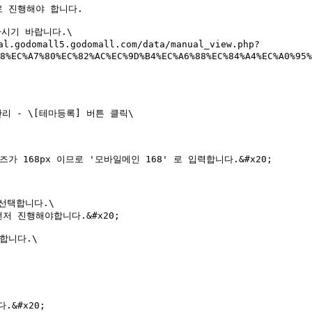
 진행해야 합니다.

시기 바랍니다.\

domall5.godomall.com/data/manual_view.php?
8%EC%A7%80%EC%82%AC%EC%9D%B4%EC%A6%88%EC%84%A4%EC%A0%95%