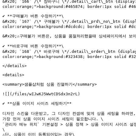
&#x20; `166` /\* 장바구니 \*/.detail\_cart\_btn {display:b
color:orange;">background:#465874; border:1px solid #46
✔️ **구매불가 버튼 수정하기**\

&#x20; `167` /\* 구매불가 \*/.detail\_prd\_no\_btn {displa
color:orange;">background:#dcdcdc; border:1px solid #dc
&#x20;⚠️구매불가 버튼은, 상품을 품절처리했을때 상세페이지에서 보이
✔️ **바로구매 버튼 수정하기**\

&#x20; `168` /\* 바로구매 \*/.detail\_order\_btn {display:
color:orange;">background:#323438; border:1px solid #32
</details>

<details>

<summary>샘플샵처럼 상품 진열하기</summary>

![](/files/wIJwKJ5WwtCDSdx3n2rL)

✔️ **상품 이미지 사이즈 세팅하기**

디자인 스킨을 다운받고, 그 디자인 컨셉에 맞게 상품 세팅을 하려면, 
가장 먼저 상품 이미지 사이즈 세팅이 필요합니다. \

`관리자 메뉴 위치` 기본설정 > 상품 정책 > 상품 이미지 사이즈 설정
\

⚠️단, 상품이 이미 등록되어있는 경우\
