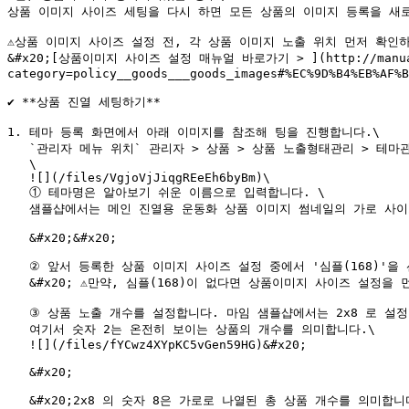
상품 이미지 사이즈 세팅을 다시 하면 모든 상품의 이미지 등록을 새로
⚠️상품 이미지 사이즈 설정 전, 각 상품 이미지 노출 위치 먼저 확인하
&#x20;[상품이미지 사이즈 설정 매뉴얼 바로가기 > ](http://manual.go
category=policy__goods___goods_images#%EC%9D%B4%EB%AF%B
✔️ **상품 진열 세팅하기**

1. 테마 등록 화면에서 아래 이미지를 참조해 팅을 진행합니다.\

   `관리자 메뉴 위치` 관리자 > 상품 > 상품 노출형태관리 > 테마관리 - \[테마등록] 버튼 클릭\

   \

   ![](/files/VgjoVjJiqgREeEh6byBm)\

   ① 테마명은 알아보기 쉬운 이름으로 입력합니다. \

   샘플샵에서는 메인 진열용 운동화 상품 이미지 썸네일의 가로 사이즈가 168px 이므로 '모바일메인 168' 로 입력합니다.&#x20;

   &#x20;&#x20;

   ② 앞서 등록한 상품 이미지 사이즈 설정 중에서 '심플(168)'을 선택합니다.\

   &#x20; ⚠️만약, 심플(168)이 없다면 상품이미지 사이즈 설정을 먼저 진행해야합니다.&#x20;

   ③ 상품 노출 개수를 설정합니다. 마임 샘플샵에서는 2x8 로 설정합니다.\

   여기서 숫자 2는 온전히 보이는 상품의 개수를 의미합니다.\

   ![](/files/fYCwz4XYpKC5vGen59HG)&#x20;

   &#x20;

   &#x20;2x8 의 숫자 8은 가로로 나열된 총 상품 개수를 의미합니다.&#x20;
