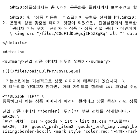
   &#x20;샘플샵에서는 총 6개의 운동화를 롤링시켜서 보여주려고 합니다. (추가가 될수도 있으니 넉넉하게 8 이라고 입력합니다)<br>

   &#x20; ④ '상품 이동형' 디스플레이 유형을 선택합니다.&#x20;

2. 운동화 상품 맞춤형 테마가 셋팅이 되었으면, 진열설정에서 등록한
   `관리자 메뉴 위치` 관리자 > 상품 > 상품 진열 관리 > 메인페이지 상품진열\

   \ <img src="/files/C0uF1dDuAgsjIH5Z3gRq" alt="" data-size="original">

</details>

<details>

<summary>진열 상품 이미지 테두리 없애기</summary>

![](/files/oaijL3lfPr7Jo9FESg5O)

ℹ️ 기본스킨에는 기본적으로 상품 이미지에 테두리가 있습니다. \

이 테두리를 없애고자 한다면, 아래 가이드를 참조해 css 파일을 수정하
✔️**DESIGN TIP** \

등록하고자 하는 상품 이미지가 배경이 흰색이고 상품 중심이라면 상품 이
진열 상품 이미지 **border(테두리)** 부분 전체를 삭제합니다.\

&#x20;\

`변경 위치`  css > goods > ist > list 01.css **10줄**\

&#x20; `10` goods\_prd\_item2 .goods\_prd\_img .img\_bo
sizing:border-box;}\ <mark style="color:red;">삭제</mark