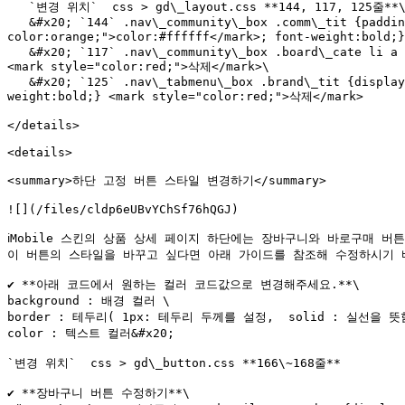
   `변경 위치`  css > gd\_layout.css **144, 117, 125줄**\

   &#x20; `144` .nav\_community\_box .comm\_tit {padding:10px 0 5px 0; margin:0 10px 0 10px; font-size:18px; <mark style="background-
color:orange;">color:#ffffff</mark>; font-weight:bold;
   &#x20; `117` .nav\_community\_box .board\_cate li a {display:block; padding:5px 0; font-size:16px; <mark style="background-color:orange;">color:#ffffff</mark>;} 
<mark style="color:red;">삭제</mark>\

   &#x20; `125` .nav\_tabmenu\_box .brand\_tit {display:block; padding:0 0 12px 0; font-size:18px; <mark style="background-color:orange;">color:#ffffff</mark>; font-
weight:bold;} <mark style="color:red;">삭제</mark>

</details>

<details>

<summary>하단 고정 버튼 스타일 변경하기</summary>

![](/files/cldp6eUBvYChSf76hQGJ)

ℹ️Mobile 스킨의 상품 상세 페이지 하단에는 장바구니와 바로구매 버튼
이 버튼의 스타일을 바꾸고 싶다면 아래 가이드를 참조해 수정하시기 바
✔️ **아래 코드에서 원하는 컬러 코드값으로 변경해주세요.**\

background : 배경 컬러 \

border : 테두리( 1px: 테두리 두께를 설정,  solid : 실선을 뜻함
color : 텍스트 컬러&#x20;

`변경 위치`  css > gd\_button.css **166\~168줄**

✔️ **장바구니 버튼 수정하기**\
