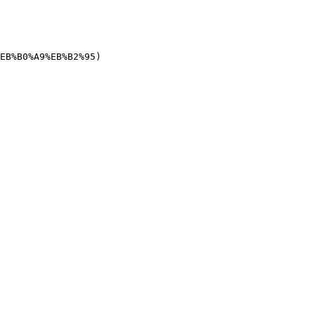
EB%B0%A9%EB%B2%95)
