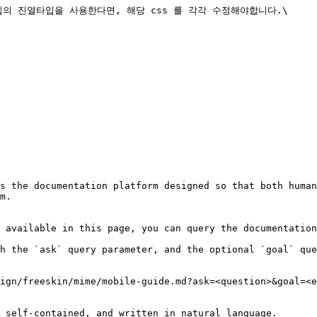
가지 타입의 진열타입을 사용한다면, 해당 css 를 각각 수정해야합니다.\

s the documentation platform designed so that both human
m.

 available in this page, you can query the documentation
h the `ask` query parameter, and the optional `goal` que
ign/freeskin/mime/mobile-guide.md?ask=<question>&goal=<e
 self-contained, and written in natural language.
