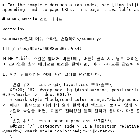
> For the complete documentation index, see [llms.txt](
appending `.md` to page URLs; this page is available as
# MIME\_Mobile 스킨 가이드

<details>

<summary>전체 메뉴 스타일 변경하기</summary>

![](/files/9DeSWPSQR8ond0itPnx4)

ℹ️MIME Mobile 스킨은 햄버거 버튼(메뉴 버튼) 클릭 시, 딤드 처
이 스타일을 흰색 배경으로 변경을 원하시면, 아래 가이드를 참조해 수정
1. 먼저 딤드처리된 전체 배경 컬러를 변경합니다.

   `변경 위치`  css > gd\_layout.css **67줄**\

   &#x20; `67` #wrap nav .bg {display:none; position:fixed; top:0; left:0; width:100%; height:100%; <mark style="background-color:orange;">background:rgba(33, 33, 33, 
0.9)</mark>; z-index:1001;}\

   → <mark style="background-color:orange;">background:rgba(256, 256, 256, 0.9)</mark>으로 변경

2. 배경이 흰색으로 바뀌어서 원래 흰색이던 텍스트가 보이지 않게 되
   ⚠️컬러 속성을 빼면, 디폴트 컬러값인 블랙 컬러가 됩니다. 다른 컬러로 변경을 원할 시, 컬러 코드값을 변경합니다.\

   \

   `변경 위치`  css > proc > proc.css **7줄**\

   &#x20; `7` .category\_side > li a {position:relative; display:block; padding:12px 0 12px 0; font-size:18px; <mark style="background-color:orange;">color:#ffffff;
</mark>} <mark style="color:red;">삭제</mark>\

   \
