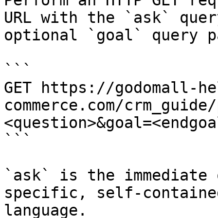
Perform an HTTP GET req
URL with the `ask` quer
optional `goal` query p
```

GET https://godomall-he
commerce.com/crm_guide/
<question>&goal=<endgoal
```

`ask` is the immediate 
specific, self-containe
language.
