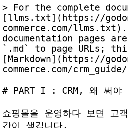
> For the complete docu
[llms.txt](https://godo
commerce.com/llms.txt).
documentation pages are
`.md` to page URLs; thi
[Markdown](https://godo
commerce.com/crm_guide/
# PART I : CRM, 왜 써야
쇼핑몰을 운영하다 보면 고객
간이 생깁니다.
