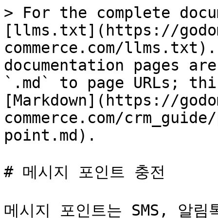
> For the complete docu
[llms.txt](https://godo
commerce.com/llms.txt).
documentation pages are
`.md` to page URLs; thi
[Markdown](https://godo
commerce.com/crm_guide/
point.md).

# 메시지 포인트 충전

메시지 포인트는 SMS, 알림