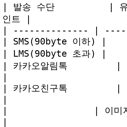
| 발송 수단          | 유
인트 |

| -------------- | ----
| SMS(90byte 이하) |    
| LMS(90byte 초과) |    
| 카카오알림톡         |     
|

| 카카오친구톡         | 텍스트
|

|                | 이미지
|
