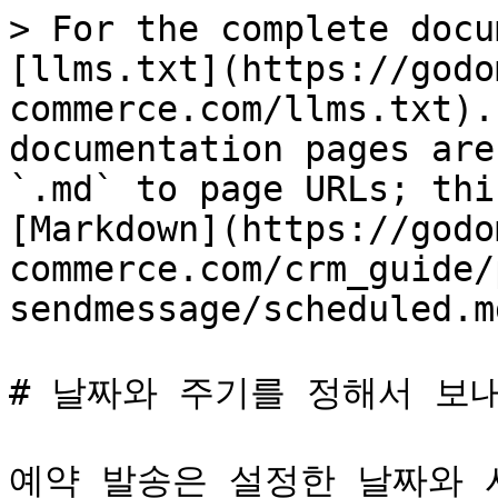
> For the complete docu
[llms.txt](https://godo
commerce.com/llms.txt).
documentation pages are
`.md` to page URLs; thi
[Markdown](https://godo
commerce.com/crm_guide/
sendmessage/scheduled.md
# 날짜와 주기를 정해서 보내
예약 발송은 설정한 날짜와 시