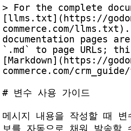
> For the complete docu
[llms.txt](https://godo
commerce.com/llms.txt).
documentation pages are
`.md` to page URLs; thi
[Markdown](https://godo
commerce.com/crm_guide/
# 변수 사용 가이드

메시지 내용을 작성할 때 변
보를 자동으로 채워 발송할 수 