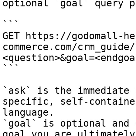
optional `goal` query p
```

GET https://godomall-he
commerce.com/crm_guide/
<question>&goal=<endgoal
```

`ask` is the immediate 
specific, self-containe
language.

`goal` is optional and 
goal you are ultimately