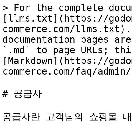
> For the complete docu
[llms.txt](https://godo
commerce.com/llms.txt).
documentation pages are
`.md` to page URLs; thi
[Markdown](https://godo
commerce.com/faq/admin/
# 공급사

공급사란 고객님의 쇼핑몰 내에